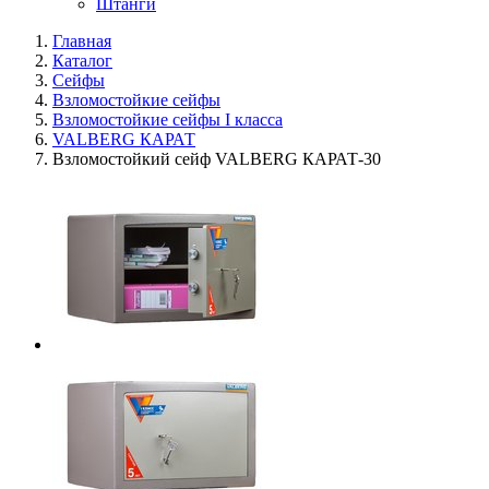
Штанги
Главная
Каталог
Сейфы
Взломостойкие сейфы
Взломостойкие сейфы I класса
VALBERG КАРАТ
Взломостойкий сейф VALBERG КАРАТ-30