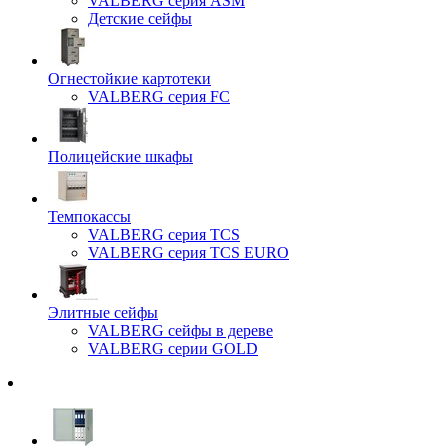
VALBERG серия ASM
Детские сейфы
Огнестойкие картотеки
VALBERG серия FC
Полицейские шкафы
Темпокассы
VALBERG серия TCS
VALBERG серия TCS EURO
Элитные сейфы
VALBERG сейфы в дереве
VALBERG серии GOLD